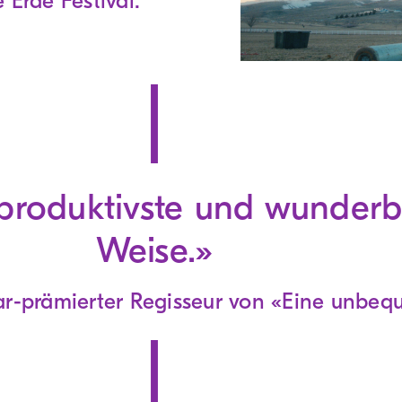
 Erde Festival.
 produktivste und wunderb
Weise.»
r-prämierter Regisseur von «Eine unbe