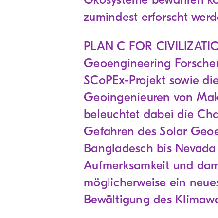
Ökosysteme bewahren könn
zumindest erforscht wer
PLAN C FOR CIVILIZATIO
Geoengineering Forscher
SCoPEx-Projekt sowie die
Geoingenieuren von Mak
beleuchtet dabei die Ch
Gefahren des Solar Geoe
Bangladesch bis Nevada 
Aufmerksamkeit und dam
möglicherweise ein neues
Bewältigung des Klimawa