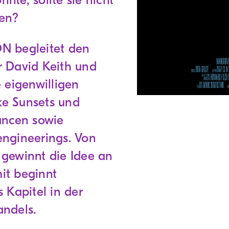
te, sollte sie nicht
den?
N begleitet den
 David Keith und
 eigenwilligen
e Sunsets und
ancen sowie
ngineerings. Von
gewinnt die Idee an
it beginnt
 Kapitel in der
ndels.