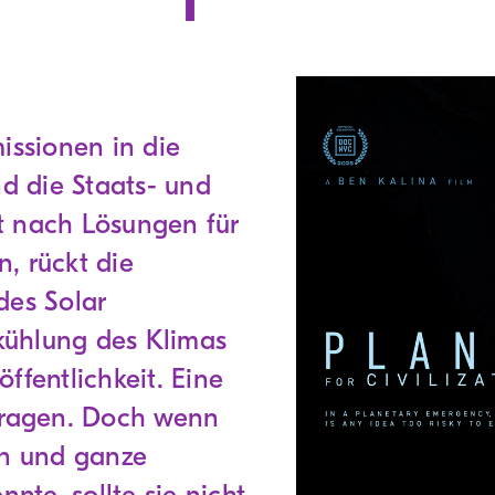
ssionen in die
 die Staats- und
t nach Lösungen für
, rückt die
des Solar
kühlung des Klimas
ffentlichkeit. Eine
 Fragen. Doch wenn
en und ganze