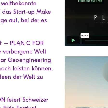
 weltbekannte
d das Start-up Make
ge auf, bei der es
kruf – PLAN C FOR
e verborgene Welt
lar Geoengineering
noch leisten können,
Ideen der Welt zu
 feiert Schweizer